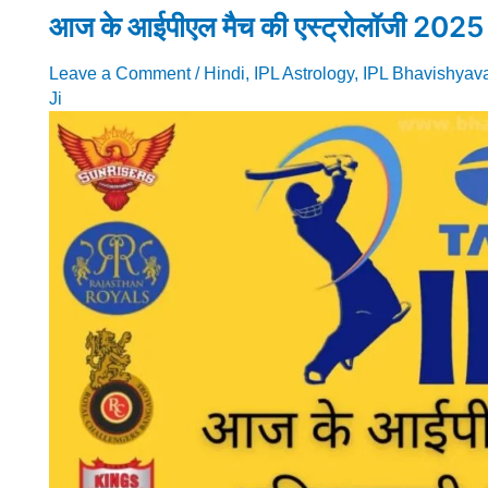
आज के आईपीएल मैच की एस्ट्रोलॉजी 2025
Leave a Comment
/
Hindi
,
IPL Astrology
,
IPL Bhavishyav
Ji