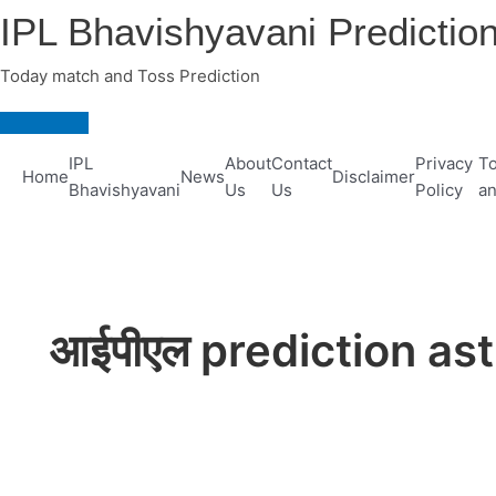
Skip
IPL Bhavishyavani Predictio
to
content
Today match and Toss Prediction
Main
Menu
IPL
About
Contact
Privacy
To
Home
News
Disclaimer
Bhavishyavani
Us
Us
Policy
an
आईपीएल prediction as