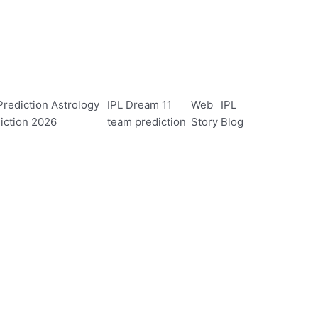
rediction Astrology
IPL Dream 11
Web
IPL
iction 2026
team prediction
Story
Blog