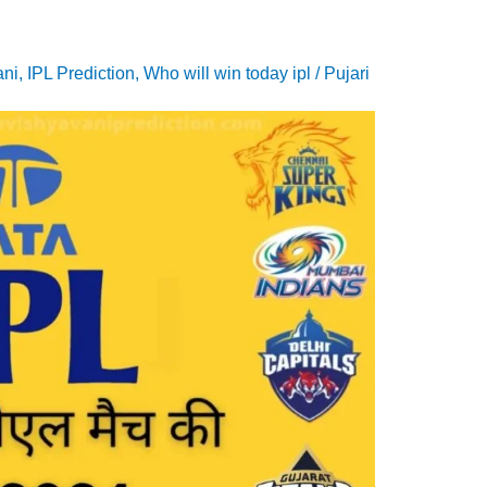
ani
,
IPL Prediction
,
Who will win today ipl
/
Pujari