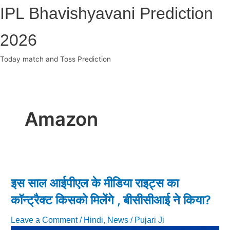
Skip
IPL Bhavishyavani Prediction
to
content
2026
Today match and Toss Prediction
Main
Menu
Amazon
इस साल आईपीएल के मीडिया राइट्स का
कॉन्ट्रैक्ट किसको मिलेंगे , बीसीसीआई ने किया?
Leave a Comment
/
Hindi
,
News
/
Pujari Ji