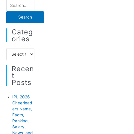
राइट्स
S
का
e
कॉन्ट्रैक्ट
किसको
a
मिलेंगे
r
Categ
,
c
Ories
बीसीसीआई
h
ने
C
किया?
f
a
o
Recen
t
r
T
e
:
Posts
g
o
IPL 2026
r
Cheerlead
ers Name,
i
Facts,
e
Ranking,
Salary,
s
News, and