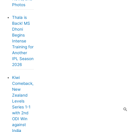
Photos
Thala is
Back! MS
Dhoni
Begins
Intense
Training for
Another
IPL Season
2026
Kiwi
Comeback,
New
Zealand
Levels
Series 1-1
with 2nd
ODI Win
against
India