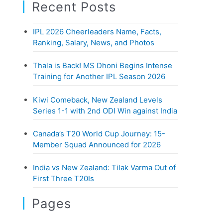
o
Recent Posts
t
r
e
:
IPL 2026 Cheerleaders Name, Facts,
g
Ranking, Salary, News, and Photos
o
r
Thala is Back! MS Dhoni Begins Intense
i
Training for Another IPL Season 2026
e
Kiwi Comeback, New Zealand Levels
s
Series 1-1 with 2nd ODI Win against India
Canada’s T20 World Cup Journey: 15-
Member Squad Announced for 2026
India vs New Zealand: Tilak Varma Out of
First Three T20Is
Pages