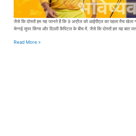
जैसे कि दोस्तों हम यह जानते हैं कि 9 अप्रैल को आईपीएल का पहला मैच खेल
चेन्नई सुपर किंग्स और दिल्ली कैपिटल के बीच में. जैसे कि दोस्तों हम यह बात
10
Read More »
April
CSK
VS
DC
के
मैच
और
टॉस
की
भविष्यवाणी,
एस्ट्रोलॉजी,
आज