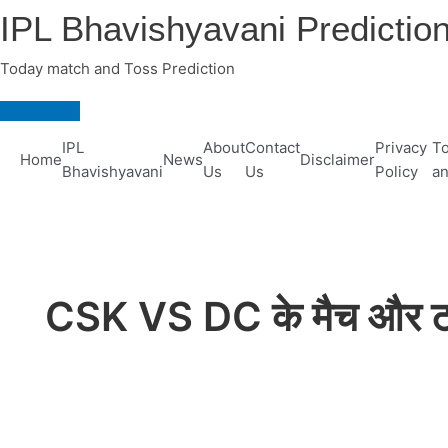
Skip
IPL Bhavishyavani Predictio
to
content
Today match and Toss Prediction
Main
Menu
IPL
About
Contact
Privacy
To
Home
News
Disclaimer
Bhavishyavani
Us
Us
Policy
an
CSK VS DC के मैच और टॉ