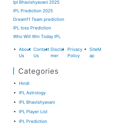
Ipl Bhavishyavani 2025
IPL Prediction 2025
Dream11 Team prediction
IPL toss Prediction
Who Will Win Today IPL
About
Contact
Disclai
Privacy
SiteM
Us
Us
mer
Policy
ap
Categories
Hindi
IPL Astrology
IPL Bhavishyavani
IPL Player List
IPL Prediction