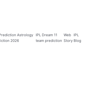
rediction Astrology
IPL Dream 11
Web
IPL
iction 2026
team prediction
Story
Blog