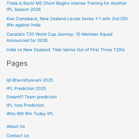
r
Thala is Back! MS Dhoni Begins Intense Training for Another
IPL Season 2026
i
Kiwi Comeback, New Zealand Levels Series 1-1 with 2nd ODI
e
Win against India
s
Canada’s T20 World Cup Journey: 15-Member Squad
Announced for 2026
India vs New Zealand: Tilak Varma Out of First Three T20Is
Pages
Ipl Bhavishyavani 2025
IPL Prediction 2025
Dream11 Team prediction
IPL toss Prediction
Who Will Win Today IPL
About Us
Contact Us