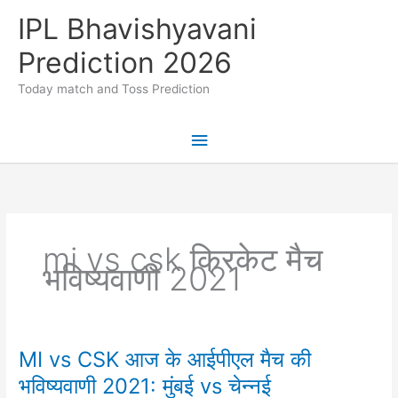
Skip
IPL Bhavishyavani
to
content
Prediction 2026
Today match and Toss Prediction
Main
Menu
mi vs csk क्रिकेट मैच
भविष्यवाणी 2021
MI vs CSK आज के आईपीएल मैच की
भविष्यवाणी 2021: मुंबई vs चेन्नई