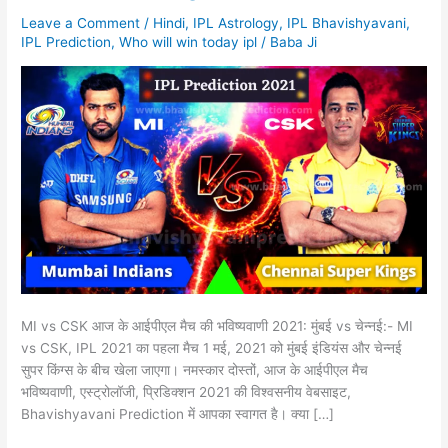
Leave a Comment
/
Hindi
,
IPL Astrology
,
IPL Bhavishyavani
,
IPL Prediction
,
Who will win today ipl
/
Baba Ji
MI vs CSK आज के आईपीएल मैच की भविष्यवाणी 2021: मुंबई vs चेन्नई:- MI
vs CSK, IPL 2021 का पहला मैच 1 मई, 2021 को मुंबई इंडियंस और चेन्नई
सुपर किंग्स के बीच खेला जाएगा। नमस्कार दोस्तों, आज के आईपीएल मैच
भविष्यवाणी, एस्ट्रोलॉजी, प्रिडिक्शन 2021 की विश्वसनीय वेबसाइट,
Bhavishyavani Prediction में आपका स्वागत है। क्या […]