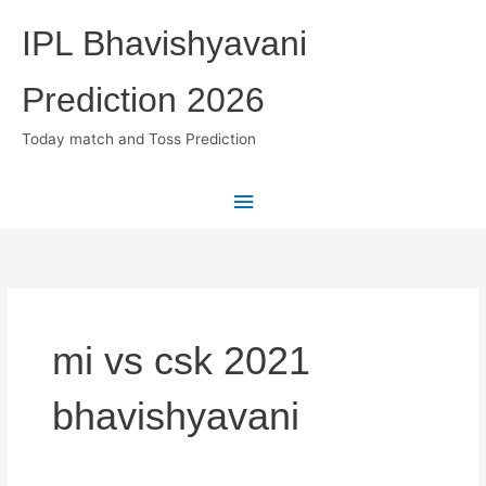
Skip
IPL Bhavishyavani
to
content
Prediction 2026
Today match and Toss Prediction
Main
Menu
mi vs csk 2021
bhavishyavani