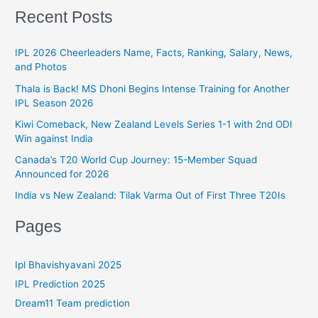
f
t
Recent Posts
o
e
r
g
IPL 2026 Cheerleaders Name, Facts, Ranking, Salary, News,
:
and Photos
o
r
Thala is Back! MS Dhoni Begins Intense Training for Another
IPL Season 2026
i
Kiwi Comeback, New Zealand Levels Series 1-1 with 2nd ODI
e
Win against India
s
Canada’s T20 World Cup Journey: 15-Member Squad
Announced for 2026
India vs New Zealand: Tilak Varma Out of First Three T20Is
Pages
Ipl Bhavishyavani 2025
IPL Prediction 2025
Dream11 Team prediction