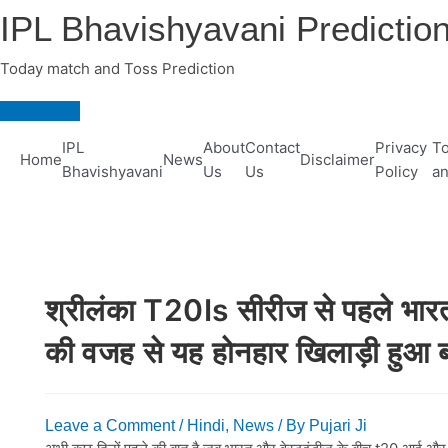
Skip
IPL Bhavishyavani Predictio
to
content
Today match and Toss Prediction
Main
Menu
IPL
About
Contact
Privacy
To
Home
News
Disclaimer
Bhavishyavani
Us
Us
Policy
an
श्रीलंका T20Is सीरीज से पहले भा
की वजह से यह होनहार खिलाड़ी हुआ ब
Leave a Comment
/
Hindi
,
News
/ By
Pujari Ji