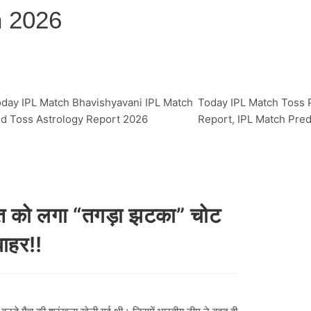
n 2026
day IPL Match Bhavishyavani IPL Match
Today IPL Match Toss P
d Toss Astrology Report 2026
Report, IPL Match Pred
रत को लगा “तगड़ा झटका” चोट
ाहर!!