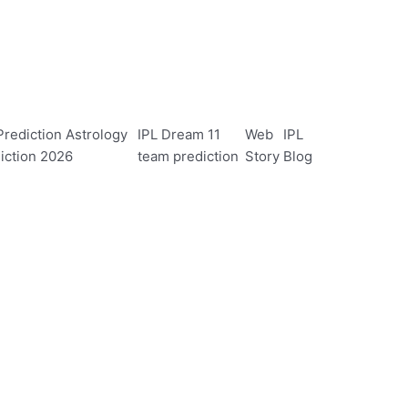
rediction Astrology
IPL Dream 11
Web
IPL
iction 2026
team prediction
Story
Blog