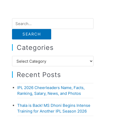
S
e
a
r
Categories
c
h
C
f
a
o
Recent Posts
t
r
e
:
IPL 2026 Cheerleaders Name, Facts,
g
Ranking, Salary, News, and Photos
o
r
Thala is Back! MS Dhoni Begins Intense
i
Training for Another IPL Season 2026