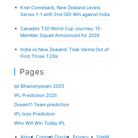
e
Kiwi Comeback, New Zealand Levels
s
Series 1-1 with 2nd ODI Win against India
Canada’s T20 World Cup Journey: 15-
Member Squad Announced for 2026
India vs New Zealand: Tilak Varma Out of
First Three T20Is
Pages
Ipl Bhavishyavani 2025
IPL Prediction 2025
Dream11 Team prediction
IPL toss Prediction
Who Will Win Today IPL
About
Contact
Disclai
Privacy
SiteM